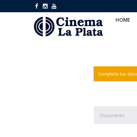
HOME
CINES
CA
HOME
Completa tus datos