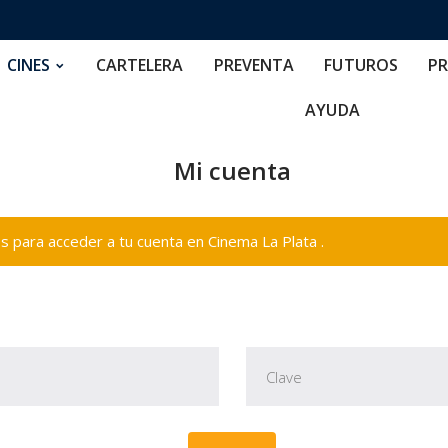
RTELERA
PREVENTA
FUTUROS
PRECIOS
NOS
CINES
CARTELERA
PREVENTA
FUTUROS
PR
AYUDA
Mi cuenta
 para acceder a tu cuenta en Cinema La Plata .