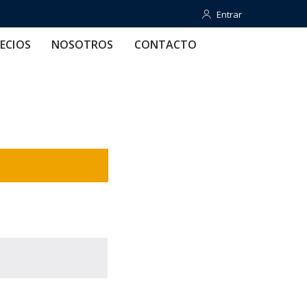
Entrar
Entrar
OTROS
CONTACTO
AYUDA
ECIOS
NOSOTROS
CONTACTO