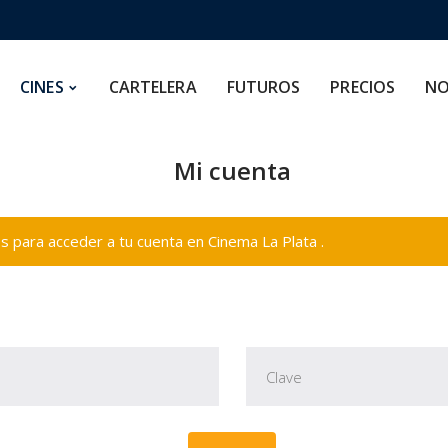
CARTELERA
FUTUROS
PRECIOS
NOSOTROS
CINES
CARTELERA
FUTUROS
PRECIOS
NO
Mi cuenta
 para acceder a tu cuenta en Cinema La Plata .