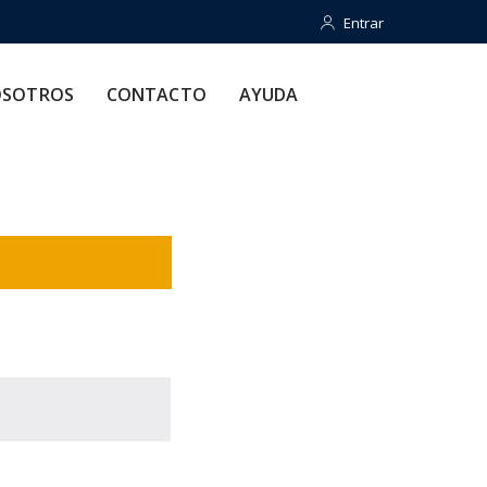
Entrar
Entrar
CONTACTO
AYUDA
SOTROS
CONTACTO
AYUDA