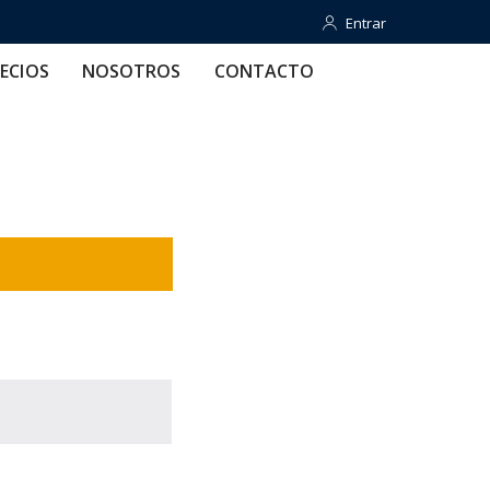
Entrar
Entrar
OTROS
CONTACTO
AYUDA
ECIOS
NOSOTROS
CONTACTO