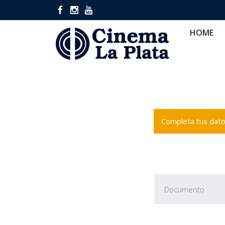
HOME
CINES
CA
HOME
Completa tus datos