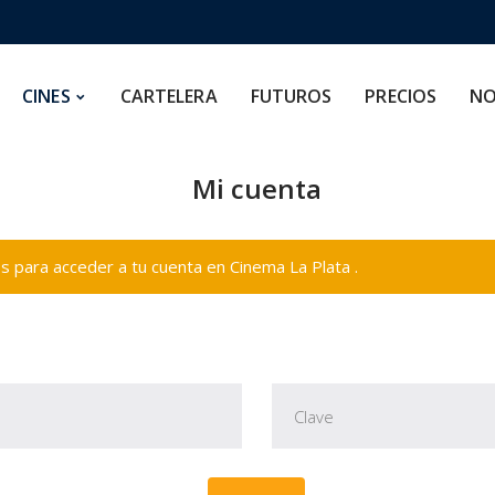
CARTELERA
FUTUROS
PRECIOS
NOSOTROS
CINES
CARTELERA
FUTUROS
PRECIOS
NO
Mi cuenta
 para acceder a tu cuenta en Cinema La Plata .