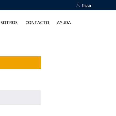
Entrar
Entrar
CONTACTO
AYUDA
SOTROS
CONTACTO
AYUDA