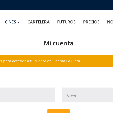
CARTELERA
FUTUROS
PRECIOS
NOSOTROS
CINES
CARTELERA
FUTUROS
PRECIOS
NO
Mi cuenta
 para acceder a tu cuenta en Cinema La Plata .