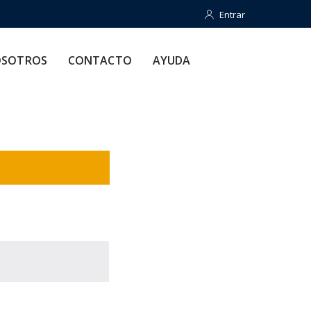
Entrar
Entrar
CONTACTO
AYUDA
SOTROS
CONTACTO
AYUDA